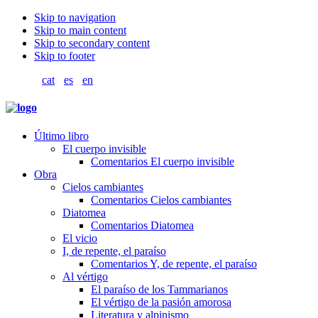
Skip to navigation
Skip to main content
Skip to secondary content
Skip to footer
cat
es
en
Último libro
El cuerpo invisible
Comentarios El cuerpo invisible
Obra
Cielos cambiantes
Comentarios Cielos cambiantes
Diatomea
Comentarios Diatomea
El vicio
I, de repente, el paraíso
Comentarios Y, de repente, el paraíso
Al vértigo
El paraíso de los Tammarianos
El vértigo de la pasión amorosa
Literatura y alpinismo