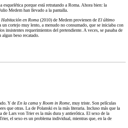
ja esquelética porque está retratando a Roma. Ahora bien: la
Julio Medem han llevado a la pantalla.
y
Habitación en Roma
(2010) de Medem provienen de
El último
ra un cortejo muy lento, a menudo no consumado, que se iniciaba con
os insistentes requerimientos del pretendiente. A veces, se pasaba de
n algun beso recatado.
pado. Y de
En la cama
y
Room in Rome
, muy triste. Son películas
res que otras. La de Polanski es la más literaria. Incluso más que la
La de Lars von Trier es la más dura y antierótica. El sexo de la
rier, el sexo es un problema individual, mientras que, en la de