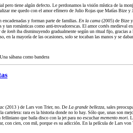
al pero tiene algún defecto. Le perdonamos la visión mística de la mon
ealizar me quedo con el amor efímero de Julio Rojas que Matías Bize y 
tán encadenadas y forman parte de familias.
En la cama
(2005) de Bize 
s y tan románticas como anti-trovadorescas. El amor cortés medieval e
r de
lonh
iba disminuyendo gradualmente según un ritual fijo, gracias a l
eso, en la mayoría de las ocasiones, solo se tocaban las manos y se daba
Una sábana como bandera
tas
ac
(2013 ) de Lars von Trier, no. De
La grande bellezza
, sales preocu
a cartelera: rara es la historia donde no lo hay. Sólo que, unas son mejo
 felliniano que baila disco con la jet para no escuchar
memento mori
. 
, con cien, con mil, porque es su adicción. En la película de Lars von T