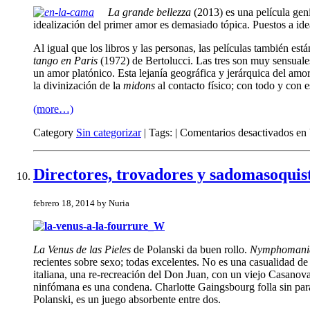
La grande bellezza
(2013) es una película geni
idealización del primer amor es demasiado tópica. Puestos a id
Al igual que los libros y las personas, las películas también es
tango en Paris
(1972) de Bertolucci. Las tres son muy sensuale
un amor platónico. Esta lejanía geográfica y jerárquica del amo
la divinización de la
midons
al contacto físico; con todo y con 
(more…)
Category
Sin categorizar
| Tags: |
Comentarios desactivados
en 
Directores, trovadores y sadomasoquis
febrero 18, 2014 by Nuria
La Venus de las Pieles
de Polanski da buen rollo.
Nymphomani
recientes sobre sexo; todas excelentes. No es una casualidad de l
italiana, una re-recreación del Don Juan, con un viejo Casanova
ninfómana es una condena. Charlotte Gaingsbourg folla sin parar
Polanski, es un juego absorbente entre dos.