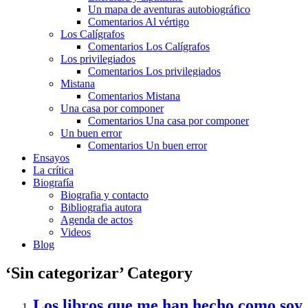
Un mapa de aventuras autobiográfico
Comentarios Al vértigo
Los Calígrafos
Comentarios Los Calígrafos
Los privilegiados
Comentarios Los privilegiados
Mistana
Comentarios Mistana
Una casa por componer
Comentarios Una casa por componer
Un buen error
Comentarios Un buen error
Ensayos
La crítica
Biografía
Biografia y contacto
Bibliografia autora
Agenda de actos
Videos
Blog
‘Sin categorizar’ Category
Los libros que me han hecho como soy