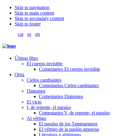
Skip to navigation
Skip to main content
Skip to secondary content
Skip to footer
cat
es
en
Último libro
El cuerpo invisible
Comentarios El cuerpo invisible
Obra
Cielos cambiantes
Comentarios Cielos cambiantes
Diatomea
Comentarios Diatomea
El vicio
I, de repente, el paraíso
Comentarios Y, de repente, el paraíso
Al vértigo
El paraíso de los Tammarianos
El vértigo de la pasión amorosa
Literatura y alpinismo